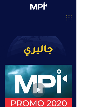
جاليري